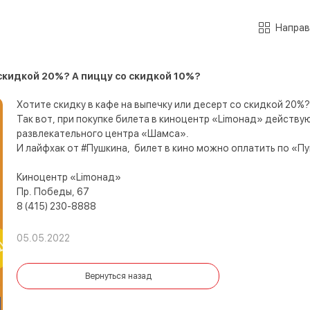
Направ
 скидкой 20%? А пиццу со скидкой 10%?
Хотите скидку в кафе на выпечку или десерт со скидкой 20%?
Так вот, при покупке билета в киноцентр «Limoнад» действу
развлекательного центра «Шамса».
И лайфхак от #Пушкина,
билет в кино можно оплатить по «Пу
Киноцентр «Limoнад»
⠀
Пр. Победы, 67
⠀
8 (415) 230-8888
05.05.2022
Вернуться назад