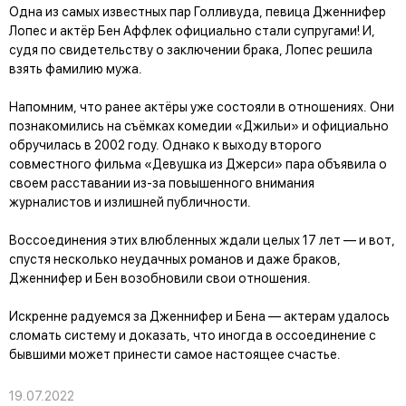
Одна из самых известных пар Голливуда, певица Дженнифер
Лопес и актёр Бен Аффлек официально стали супругами! И,
судя по свидетельству о заключении брака, Лопес решила
взять фамилию мужа.
Напомним, что ранее актёры уже состояли в отношениях. Они
познакомились на съёмках комедии «Джильи» и официально
обручилась в 2002 году. Однако к выходу второго
совместного фильма «Девушка из Джерси» пара объявила о
своем расставании из-за повышенного внимания
журналистов и излишней публичности.
Воссоединения этих влюбленных ждали целых 17 лет — и вот,
спустя несколько неудачных романов и даже браков,
Дженнифер и Бен возобновили свои отношения.
Искренне радуемся за Дженнифер и Бена — актерам удалось
сломать систему и доказать, что иногда в оссоединение с
бывшими может принести самое настоящее счастье.
19.07.2022