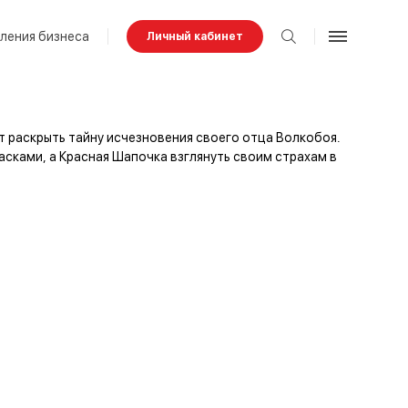
ления бизнеса
Личный кабинет
т раскрыть тайну исчезновения своего отца Волкобоя.
сками, а Красная Шапочка взглянуть своим страхам в