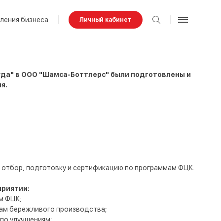
ления бизнеса
Личный кабинет
уда" в ООО "Шамса-Боттлерс" были подготовлены и
я.
й отбор, подготовку и сертификацию по программам ФЦК.
приятии:
м ФЦК;
ам бережливого производства;
по улучшениям;